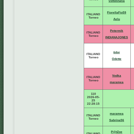
voltolinalia
FiorellaFio59
ITALIANO
Torneo
Aelu
Petermik
ITALIANO
Torneo
INDIANAJONES
tidor
ITALIANO
Torneo
Odette
Vodka
ITALIANO
Torneo
maramea
110
2026-05-
25
22:28:15
maramea
ITALIANO
Torneo
Sabrina56
P@tZoe
ITALIANO