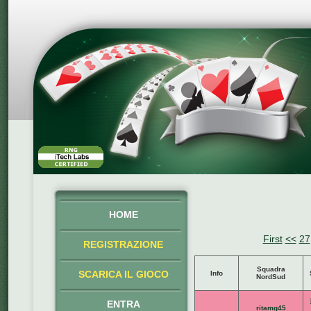
HOME
First
<<
27
REGISTRAZIONE
Squadra
SCARICA IL GIOCO
Info
NordSud
ENTRA
ritamg45