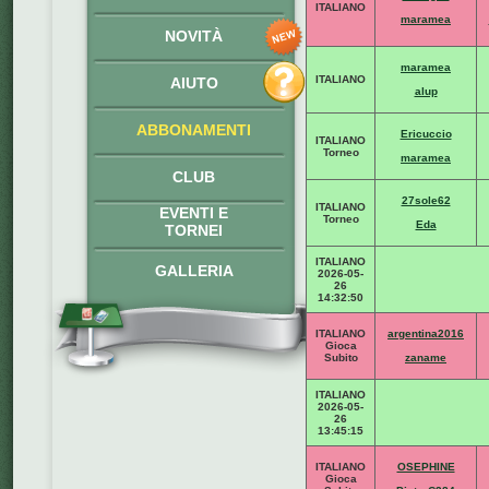
ITALIANO
maramea
NOVITÀ
maramea
ITALIANO
AIUTO
alup
ABBONAMENTI
Ericuccio
ITALIANO
Torneo
maramea
CLUB
27sole62
ITALIANO
EVENTI E
Torneo
Eda
TORNEI
ITALIANO
GALLERIA
2026-05-
26
14:32:50
ITALIANO
argentina2016
Gioca
Subito
zaname
ITALIANO
2026-05-
26
13:45:15
ITALIANO
OSEPHINE
Gioca