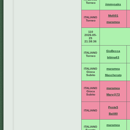
Torneo
jimmysaks
Molli01
ITALIANO
Torneo
maramea
110
2026-05-
25
21:38:36
GioBecca
ITALIANO
Torneo
bibina63
ITALIANO
maramea
Gioca
Subito
Mascherato
ITALIANO
maramea
Gioca
Subito
Mary@73
Peste5
ITALIANO
Bali80
maramea
ITALIANO
Evento