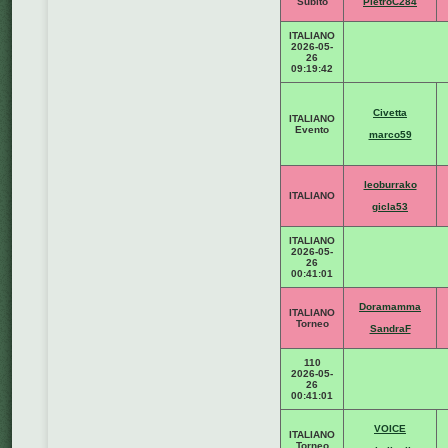
Subito
PietroC284
ITALIANO
2026-05-
26
09:19:42
Civetta
ITALIANO
Evento
marco59
leoburrako
ITALIANO
gicla53
ITALIANO
2026-05-
26
00:41:01
Doramamma
ITALIANO
Torneo
SandraF
110
2026-05-
26
00:41:01
VOICE
ITALIANO
Torneo