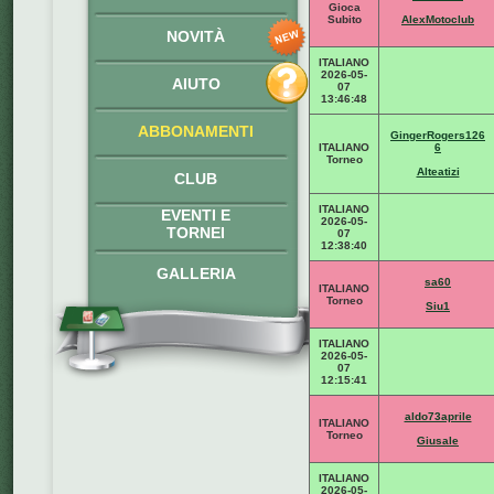
Gioca
Subito
AlexMotoclub
NOVITÀ
ITALIANO
2026-05-
AIUTO
07
13:46:48
ABBONAMENTI
GingerRogers126
ITALIANO
6
Torneo
Alteatizi
CLUB
ITALIANO
EVENTI E
2026-05-
TORNEI
07
12:38:40
GALLERIA
sa60
ITALIANO
Torneo
Siu1
ITALIANO
2026-05-
07
12:15:41
aldo73aprile
ITALIANO
Torneo
Giusale
ITALIANO
2026-05-