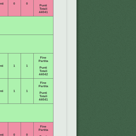
nti
0
0
Punti
Totali
44041
Fine
Partita
nti
1
1
Punti
Totali
44042
Fine
Partita
nti
1
1
Punti
Totali
44041
Fine
Partita
nti
0
0