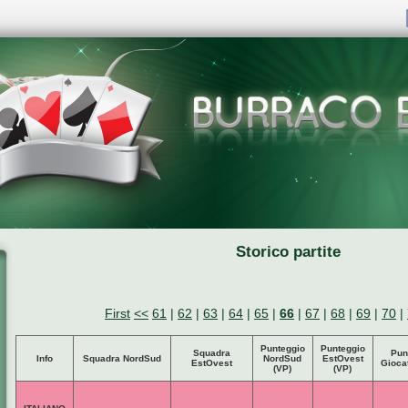
Storico partite
First
<<
61
|
62
|
63
|
64
|
65
|
66
|
67
|
68
|
69
|
70
|
Punteggio
Punteggio
Squadra
Pun
Info
Squadra NordSud
NordSud
EstOvest
EstOvest
Gioca
(VP)
(VP)