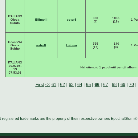
ITALIANO
350
1035
Gioca
Ellimolli
ester8
1 Pu
(4)
(16)
Subito
ITALIANO
755
-140
Gioca
ester8
Luluma
1 Pu
(17)
(3)
Subito
ITALIANO
2026-05-
Hai ottenuto 1 pacchetti per gli album
19
07:53:06
First
<<
61
|
62
|
63
|
64
|
65
|
66
|
67
|
68
|
69
|
70
|
d registered trademarks are the property of their respective owners EpochalStorm