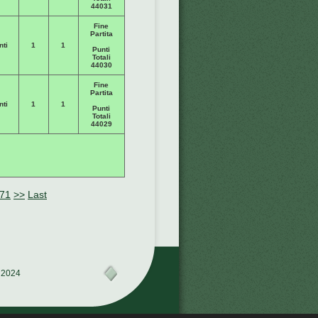
44031
Fine
Partita
nti
1
1
Punti
Totali
44030
Fine
Partita
nti
1
1
Punti
Totali
44029
71
>>
Last
© 2024