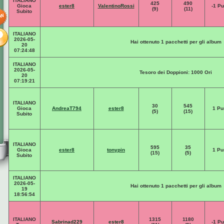
ITALIANO
425
490
Gioca
ester8
ValentinoRossi
-1 Pu
(9)
(11)
Subito
ITALIANO
2026-05-
Hai ottenuto 1 pacchetti per gli album
20
07:24:48
ITALIANO
2026-05-
Tesoro dei Doppioni: 1000 Ori
20
07:19:21
ITALIANO
30
545
Gioca
AndreaT794
ester8
1 Pu
(5)
(15)
Subito
ITALIANO
595
35
Gioca
ester8
tonypin
1 Pu
(15)
(5)
Subito
ITALIANO
2026-05-
Hai ottenuto 1 pacchetti per gli album
19
18:56:54
ITALIANO
1315
1180
Sabrinad229
ester8
-1 Pu