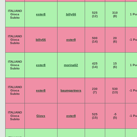
ITALIANO
525
310
Gioca
ester8
billy66
1 Pu
(12)
(8)
Subito
ITALIANO
500
20
Gioca
billy66
ester8
-1 Pu
(14)
(6)
Subito
ITALIANO
425
15
Gioca
ester8
morina62
1 Pu
(14)
(6)
Subito
ITALIANO
230
530
Gioca
ester8
baumgartners
-1 Pu
(7)
(13)
Subito
ITALIANO
525
-5
Gioca
Giovx
ester8
-1 Pu
(15)
(5)
Subito