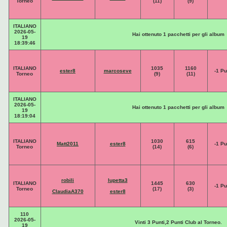
Torneo
(11)
(9)
ITALIANO
2026-05-
Hai ottenuto 1 pacchetti per gli album
19
18:39:46
ITALIANO
1035
1160
ester8
marcoseve
-1 Pu
Torneo
(9)
(11)
ITALIANO
2026-05-
Hai ottenuto 1 pacchetti per gli album
19
18:19:04
ITALIANO
1030
615
Matt2011
ester8
-1 Pu
Torneo
(14)
(6)
robili
lupetta3
ITALIANO
1445
630
-1 Pu
Torneo
(17)
(3)
ClaudiaA370
ester8
110
2026-05-
Vinti 3 Punti,2 Punti Club al Torneo.
19