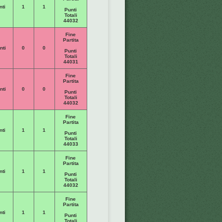
nti
1
1
Punti
Totali
44032
Fine
Partita
nti
0
0
Punti
Totali
44031
Fine
Partita
nti
0
0
Punti
Totali
44032
Fine
Partita
nti
1
1
Punti
Totali
44033
Fine
Partita
nti
1
1
Punti
Totali
44032
Fine
Partita
nti
1
1
Punti
Totali