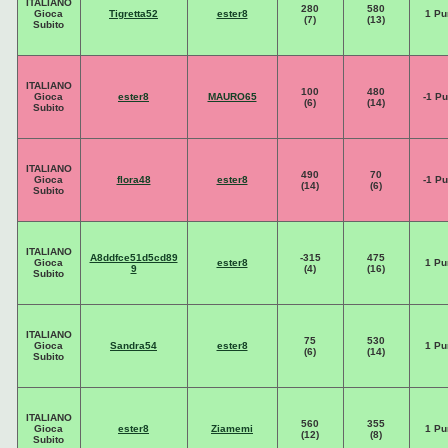
ITALIANO
280
580
Gioca
Tigretta52
ester8
1 Pu
(7)
(13)
Subito
ITALIANO
100
480
Gioca
ester8
MAURO65
-1 Pu
(6)
(14)
Subito
ITALIANO
490
70
Gioca
flora48
ester8
-1 Pu
(14)
(6)
Subito
ITALIANO
A8ddfce51d5cd89
-315
475
Gioca
ester8
1 Pu
9
(4)
(16)
Subito
ITALIANO
75
530
Gioca
Sandra54
ester8
1 Pu
(6)
(14)
Subito
ITALIANO
560
355
Gioca
ester8
Ziamemi
1 Pu
(12)
(8)
Subito