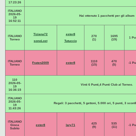
17:23:26
ITALIANO
2026-05-
Hai ottenuto 1 pacchetti per gli album
19
16:52:11
Tiziana72
ester8
ITALIANO
270
1695
1 Pu
Torneo
(1)
(19)
sonoLost
Tutuccio
ITALIANO
1110
470
Fraten2009
ester8
-1 Pu
Torneo
(15)
(5)
110
2026-05-
Vinti 6 Punti,4 Punti Club al Torneo.
19
16:36:15
ITALIANO
2026-05-
Regali: 3 pacchetti, 5 gettoni, 5.000 ori, 5 punti, 3 scon
19
11:43:26
ITALIANO
425
535
Gioca
ester8
lary71
-1 Pu
(9)
(11)
Subito