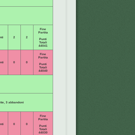
Fine
Partita
nti
2
2
Punti
Totali
44041
Fine
Partita
nti
0
0
Punti
Totali
44040
fitte, 3 abbandoni
Fine
Partita
nti
0
0
Punti
Totali
44030