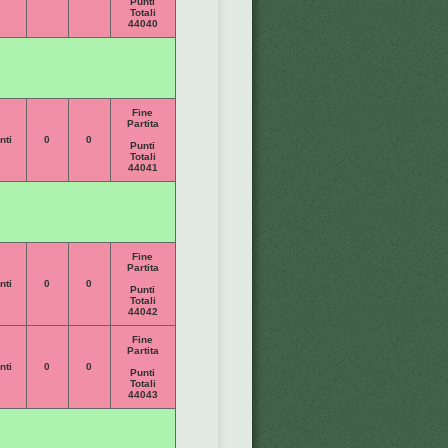
Punti
Totali
44040
Fine
Partita
nti
0
0
Punti
Totali
44041
Fine
Partita
nti
0
0
Punti
Totali
44042
Fine
Partita
nti
0
0
Punti
Totali
44043