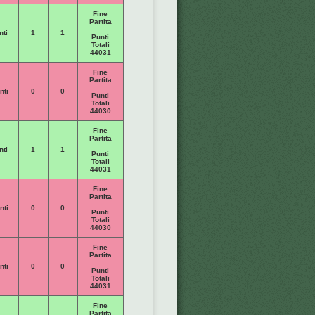
Fine
Partita
nti
1
1
Punti
Totali
44031
Fine
Partita
nti
0
0
Punti
Totali
44030
Fine
Partita
nti
1
1
Punti
Totali
44031
Fine
Partita
nti
0
0
Punti
Totali
44030
Fine
Partita
nti
0
0
Punti
Totali
44031
Fine
Partita