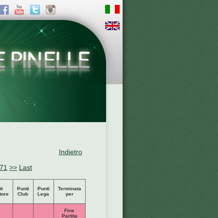
Indietro
71
>>
Last
ti
Punti
Punti
Terminata
tore
Club
Lega
per
Fine
Partita