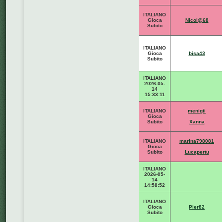
ITALIANO
Gioca
Nicol@68
Subito
ITALIANO
Gioca
bisa43
Subito
ITALIANO
2026-05-
14
15:33:11
ITALIANO
menigii
Gioca
Subito
Xanna
ITALIANO
marina798081
Gioca
Subito
Lucapertu
ITALIANO
2026-05-
14
14:58:52
ITALIANO
Gioca
Pier82
Subito