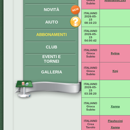
Gioca
AnastasiaC189
Subito
NOVITÀ
ITALIANO
2026-05-
15
AIUTO
08:16:23
ITALIANO
ABBONAMENTI
2026-05-
15
04:00:42
CLUB
ITALIANO
Gioca
flytina
EVENTI E
Subito
TORNEI
ITALIANO
Gioca
Kmj
GALLERIA
Subito
ITALIANO
2026-05-
15
03:38:20
ITALIANO
Gioca
Xanna
Subito
ITALIANO
Flashccini
Crea
Tavolo
Xanna