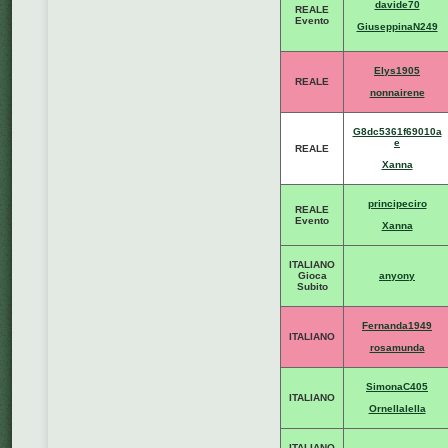
davide70
REALE
Evento
GiuseppinaN249
Elys1905
REALE
nonnairene
G8dc5361f69010a
e
REALE
Xanna
principeciro
REALE
Evento
Xanna
ITALIANO
Gioca
anyony
Subito
Fernanda1949
ITALIANO
rosamunda
SimonaC405
ITALIANO
Ornellalella
ITALIANO