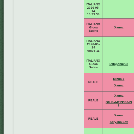
ITALIANO
2026-05-
14
13:33:36
ITALIANO
Gioca
Xanna
Subito
ITALIANO
2026-05-
14
08:05:11
ITALIANO
Gioca
lellopenny68
Subito
Minni67
REALE
Xanna
Xanna
REALE
G8d8afd113966d3
6
Xanna
REALE
baryshnikov