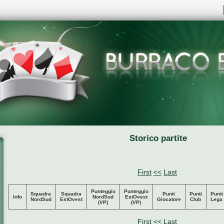
Storico partite
First
<<
Last
Punteggio
Punteggio
Squadra
Squadra
Punti
Punti
Punti
Info
NordSud
EstOvest
NordSud
EstOvest
Giocatore
Club
Lega
(VP)
(VP)
First
<<
Last