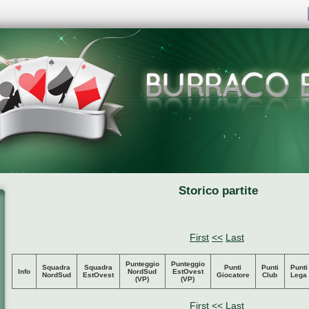
Storico partite
First
<<
Last
Punteggio
Punteggio
Squadra
Squadra
Punti
Punti
Punti
Info
NordSud
EstOvest
NordSud
EstOvest
Giocatore
Club
Lega
(VP)
(VP)
First
<<
Last