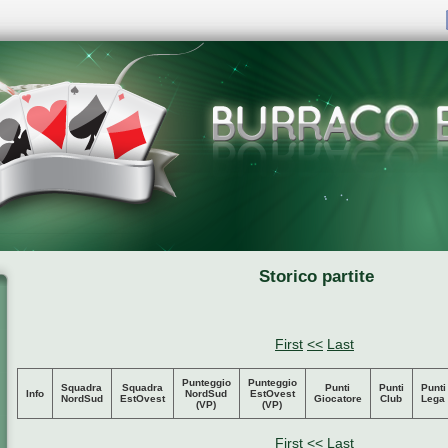
Storico partite
First
<<
Last
Punteggio
Punteggio
Squadra
Squadra
Punti
Punti
Punti
Info
NordSud
EstOvest
NordSud
EstOvest
Giocatore
Club
Lega
(VP)
(VP)
First
<<
Last