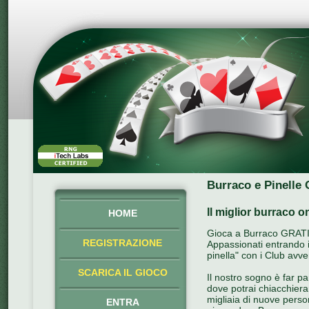
Burraco e Pinelle 
Il miglior burraco o
HOME
Gioca a Burraco GRATIS 
REGISTRAZIONE
Appassionati entrando in
pinella" con i Club avve
SCARICA IL GIOCO
Il nostro sogno è far p
dove potrai chiacchiera
migliaia di nuove perso
ENTRA