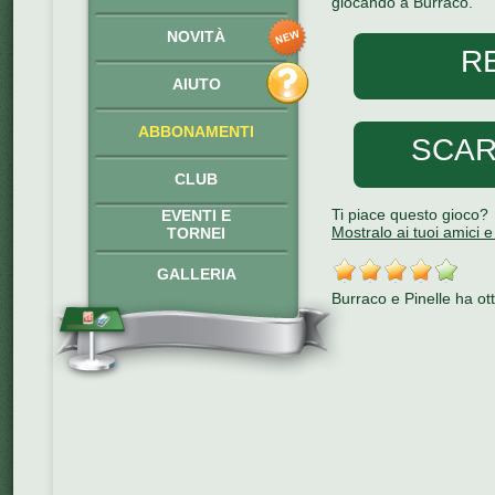
giocando a Burraco.
NOVITÀ
R
AIUTO
ABBONAMENTI
SCAR
CLUB
Ti piace questo gioco?
EVENTI E
Mostralo ai tuoi amici e 
TORNEI
GALLERIA
Burraco e Pinelle
ha ot