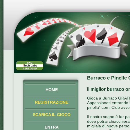
Burraco e Pinelle 
Il miglior burraco o
HOME
Gioca a Burraco GRATIS 
REGISTRAZIONE
Appassionati entrando in
pinella" con i Club avve
SCARICA IL GIOCO
Il nostro sogno è far p
dove potrai chiacchiera
migliaia di nuove perso
ENTRA