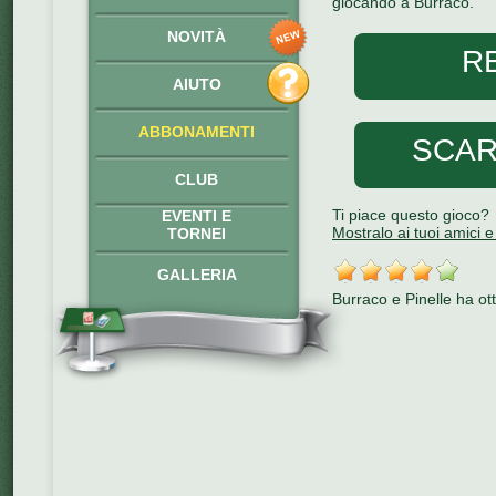
giocando a Burraco.
NOVITÀ
R
AIUTO
ABBONAMENTI
SCAR
CLUB
Ti piace questo gioco?
EVENTI E
Mostralo ai tuoi amici e 
TORNEI
GALLERIA
Burraco e Pinelle
ha ot