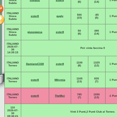
Gioca
costa52
ester8
1 Punt
(6)
(14)
Subito
ITALIANO
500
-85
Gioca
ester8
gugly
1 Punt
(15)
(5)
Subito
ITALIANO
50
490
Gioca
giuseppesa
ester8
1 Punt
(6)
(14)
Subito
ITALIANO
2026-07-
Pet: vinta faccina 0
30
14:39:15
ITALIANO
1100
1325
DamianoC338
ester8
1 Punt
Torneo
(8)
(12)
ITALIANO
1165
835
ester8
Mikymia
1 Punt
Torneo
(13)
(7)
ITALIANO
785
1050
ester8
TheMici
-1 Pun
Torneo
(7)
(13)
110
2026-07-
Vinti 3 Punti,2 Punti Club al Torneo.
30
09:30:21