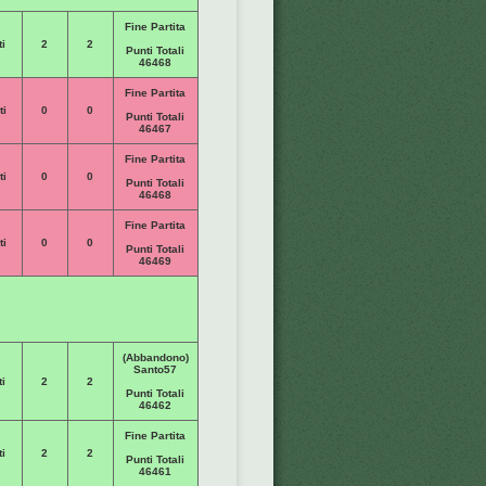
Fine Partita
i
2
2
Punti Totali
46468
Fine Partita
ti
0
0
Punti Totali
46467
Fine Partita
ti
0
0
Punti Totali
46468
Fine Partita
ti
0
0
Punti Totali
46469
(Abbandono)
Santo57
i
2
2
Punti Totali
46462
Fine Partita
i
2
2
Punti Totali
46461