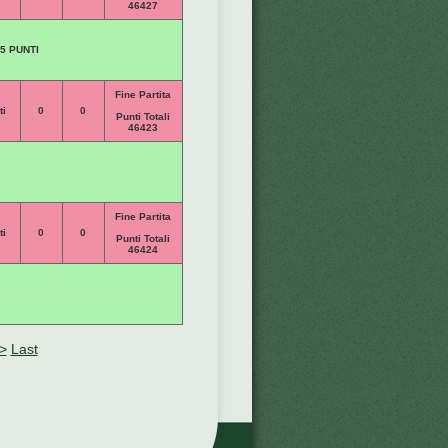
46427
5 PUNTI
Fine Partita
ti
0
0
Punti Totali
46423
Fine Partita
ti
0
0
Punti Totali
46424
>
Last