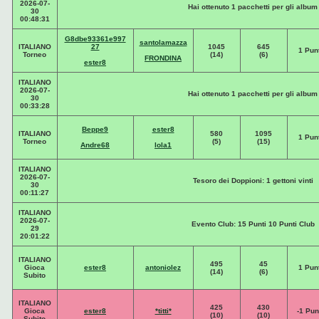
2026-07-
Hai ottenuto 1 pacchetti per gli album
30
00:48:31
G8dbe93361e997
santolamazza
ITALIANO
27
1045
645
1 Punt
Torneo
(14)
(6)
FRONDINA
ester8
ITALIANO
2026-07-
Hai ottenuto 1 pacchetti per gli album
30
00:33:28
Beppe9
ester8
ITALIANO
580
1095
1 Punt
Torneo
(5)
(15)
Andre68
lola1
ITALIANO
2026-07-
Tesoro dei Doppioni: 1 gettoni vinti
30
00:11:27
ITALIANO
2026-07-
Evento Club: 15 Punti 10 Punti Club
29
20:01:22
ITALIANO
495
45
Gioca
ester8
antoniolez
1 Punt
(14)
(6)
Subito
ITALIANO
425
430
Gioca
ester8
*titti*
-1 Pun
(10)
(10)
Subito