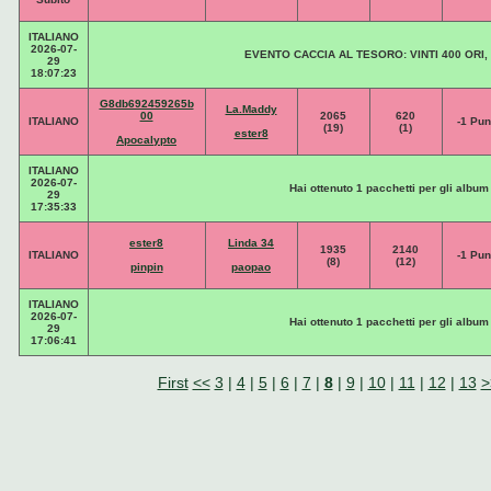
ITALIANO
2026-07-
EVENTO CACCIA AL TESORO: VINTI 400 ORI, 
29
18:07:23
G8db692459265b
La.Maddy
00
2065
620
ITALIANO
-1 Pun
(19)
(1)
ester8
Apocalypto
ITALIANO
2026-07-
Hai ottenuto 1 pacchetti per gli album
29
17:35:33
ester8
Linda 34
1935
2140
ITALIANO
-1 Pun
(8)
(12)
pinpin
paopao
ITALIANO
2026-07-
Hai ottenuto 1 pacchetti per gli album
29
17:06:41
First
<<
3
|
4
|
5
|
6
|
7
|
8
|
9
|
10
|
11
|
12
|
13
>