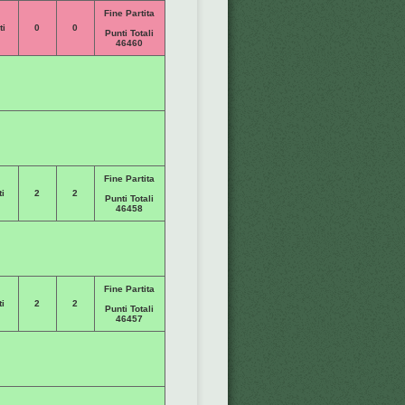
Fine Partita
ti
0
0
Punti Totali
46460
Fine Partita
i
2
2
Punti Totali
46458
Fine Partita
i
2
2
Punti Totali
46457