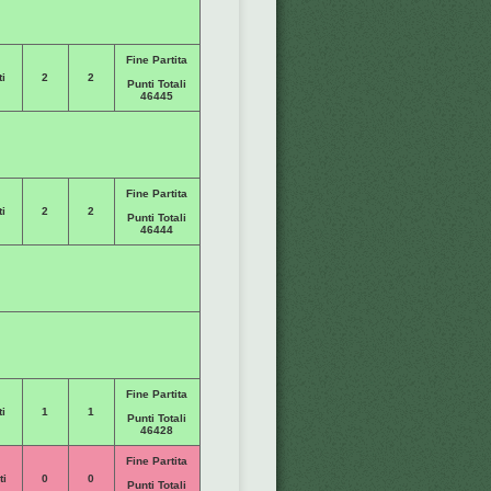
Fine Partita
i
2
2
Punti Totali
46445
Fine Partita
i
2
2
Punti Totali
46444
Fine Partita
i
1
1
Punti Totali
46428
Fine Partita
ti
0
0
Punti Totali