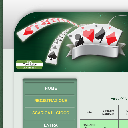
HOME
First
<<
8
REGISTRAZIONE
Squadra
S
SCARICA IL GIOCO
Info
NordSud
E
ENTRA
ITALIANO