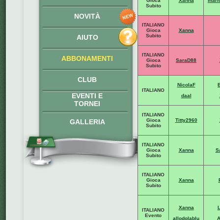
Gioca
Xanna
mari
Subito
NOVITÀ
ITALIANO
Gioca
Xanna
Subito
AIUTO
ITALIANO
ABBONAMENTI
Gioca
SaraD88
Subito
CLUB
NicolaF
ITALIANO
EVENTI E
daal
TORNEI
ITALIANO
Gioca
Titty2960
GALLERIA
Subito
ITALIANO
Gioca
Xanna
S
Subito
ITALIANO
Gioca
Xanna
Subito
Xanna
ITALIANO
Evento
allodolablu
A