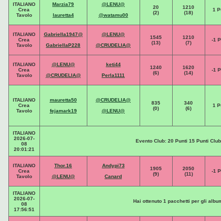
ITALIANO
Marzia79
@LENU@
20
1210
Crea
1 P
(2)
(18)
Tavolo
lauretta4
@watamu00
ITALIANO
Gabriella1947@
@LENU@
1545
1210
Crea
-1 P
(13)
(7)
Tavolo
GabriellaP228
@CRUDELIA@
ITALIANO
@LENU@
keti44
1240
1620
Crea
-1 P
(6)
(14)
Tavolo
@CRUDELIA@
Perla1111
ITALIANO
mauretta50
@CRUDELIA@
835
340
Crea
1 P
(0)
(6)
Tavolo
fejamark19
@LENU@
ITALIANO
2026-07-
Evento Club: 20 Punti 15 Punti Club
08
20:01:21
ITALIANO
Thor.16
Andypi73
1905
2050
Crea
-1 P
(9)
(11)
Tavolo
@LENU@
Canard
ITALIANO
2026-07-
Hai ottenuto 1 pacchetti per gli albu
08
17:56:51