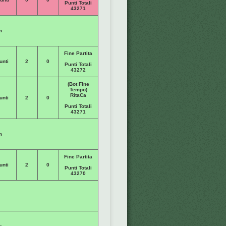
Punti Totali
43271
m
Fine Partita
unti
2
0
Punti Totali
43272
(Bot Fine
Tempo)
RitaCa
unti
2
0
Punti Totali
43271
m
Fine Partita
unti
2
0
Punti Totali
43270