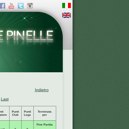
Indietro
Last
nti
Punti
Punti
Terminata
atore
Club
Lega
per
Fine Partita