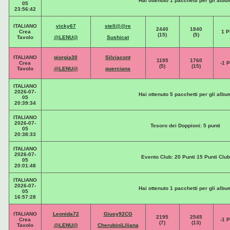
Hai ottenuto 1 pacchetti per gli albu
05
23:56:42
ITALIANO
vicky67
stell@@re
2440
1840
Crea
1 P
(15)
(5)
Tavolo
@LENU@
Sushicat
ITALIANO
giorgia30
Silviacont
1195
1760
Crea
-1 P
(5)
(15)
Tavolo
@LENU@
querciana
ITALIANO
2026-07-
Hai ottenuto 5 pacchetti per gli albu
05
20:39:34
ITALIANO
2026-07-
Tesoro dei Doppioni: 5 punti
05
20:38:33
ITALIANO
2026-07-
Evento Club: 20 Punti 15 Punti Club
05
20:01:48
ITALIANO
2026-07-
Hai ottenuto 1 pacchetti per gli albu
05
16:57:28
ITALIANO
Leonida72
Giusy92CG
2195
2545
Crea
-1 P
(7)
(13)
Tavolo
@LENU@
CherubiniLiliana