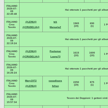
ITALIANO
2026-07-
Hai ottenuto 1 pacchetti per gli albu
09
22:45:48
ITALIANO
@LENU@
tek
1965
690
Crea
1 P
(19)
(1)
Tavolo
@CRUDELIA@
ManuelaZ
ITALIANO
2026-07-
Hai ottenuto 1 pacchetti per gli albu
09
22:19:24
ITALIANO
@LENU@
Paolamar
1615
1600
Crea
1 P
(10)
(10)
Tavolo
@CRUDELIA@
Luana73
ITALIANO
2026-07-
Hai ottenuto 1 pacchetti per gli albu
09
16:26:24
ITALIANO
Mary1972
casadisara
2250
875
Crea
1 P
(19)
(1)
Tavolo
@LENU@
fefran
ITALIANO
2026-07-
Tesoro dei Doppioni: 1 gettoni vinti
09
15:57:34