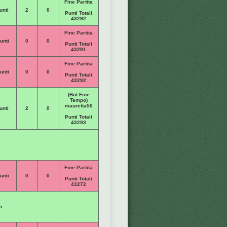
Fine Partita
unti
2
0
Punti Totali
43292
Fine Partita
unti
0
0
Punti Totali
43291
Fine Partita
unti
0
0
Punti Totali
43292
(Bot Fine
Tempo)
mauretta50
unti
2
0
Punti Totali
43293
Fine Partita
unti
0
0
Punti Totali
43272
m