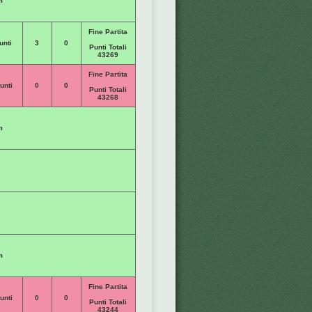
m
Fine Partita
unti
3
0
Punti Totali
43269
Fine Partita
unti
0
0
Punti Totali
43268
m
m
Fine Partita
unti
0
0
Punti Totali
43244