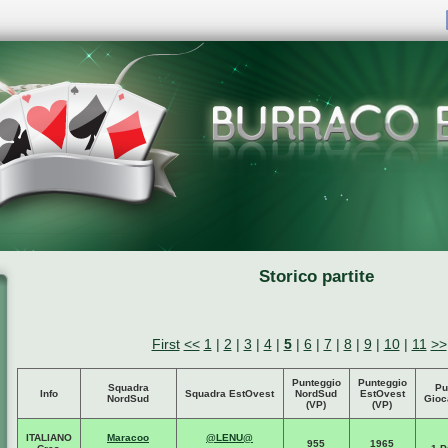
Storico partite
First
<<
1
|
2
|
3
|
4
|
5
|
6
|
7
|
8
|
9
|
10
|
11
>>
Punteggio
Punteggio
Squadra
Pu
Info
Squadra EstOvest
NordSud
EstOvest
NordSud
Gioc
(VP)
(VP)
ITALIANO
Maracoo
@LENU@
955
1965