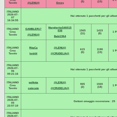
(5)
(15)
Tavolo
@LENU@
Gresy
ITALIANO
2026-07-
Hai ottenuto 1 pacchetti per gli albu
07
16:34:55
MargheritaS46015
ITALIANO
GAMBLER17
036
1565
1415
Crea
1 P
(11)
(9)
Tavolo
@LENU@
Babi1964
ITALIANO
RitaCa
@LENU@
615
1190
Crea
1 P
(0)
(15)
Tavolo
keti44
@CRUDELIA@
ITALIANO
2026-07-
Hai ottenuto 1 pacchetti per gli albu
06
00:21:16
ITALIANO
golfetta
@LENU@
905
1920
Crea
1 P
(2)
(18)
Tavolo
catecate
@CRUDELIA@
ITALIANO
2026-07-
Gettoni omaggio recensione : 25
05
23:57:10
ITALIANO
2026-07-