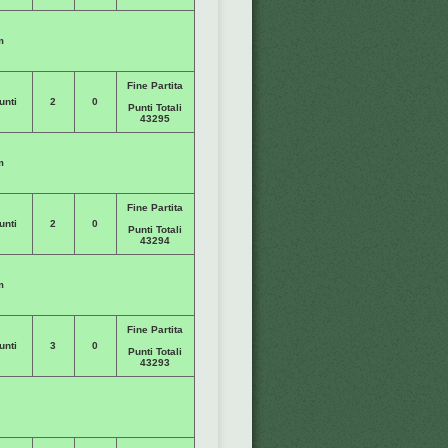
m
Fine Partita
unti
2
0
Punti Totali
43295
m
Fine Partita
unti
2
0
Punti Totali
43294
m
Fine Partita
unti
3
0
Punti Totali
43293