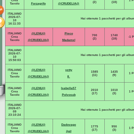
Crea
1 P
(2)
(18)
Tavolo
Forzagrifo
@CRUDELIA@
ITALIANO
2026-07-
Hai ottenuto 1 pacchetti per gli albu
10
16:11:33
ITALIANO
@LENU@
Pieco
700
1740
Crea
-1 P
(2)
(18)
Tavolo
@CRUDELIA@
Madamxl
ITALIANO
2026-07-
Hai ottenuto 1 pacchetti per gli albu
10
15:50:03
ITALIANO
@LENU@
yetty
1585
1435
Crea
1 P
(11)
(9)
Tavolo
@CRUDELIA@
8.
ITALIANO
@LENU@
Isabella57
2010
1010
Crea
1 P
(17)
(3)
Tavolo
@CRUDELIA@
Polvosub
ITALIANO
2026-07-
Hai ottenuto 1 pacchetti per gli albu
09
23:10:24
ITALIANO
@LENU@
Dadovago
1775
950
Crea
1 P
(17)
(3)
Tavolo
@CRUDELIA@
ilgil