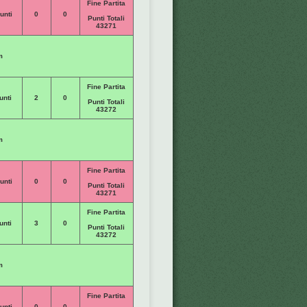
Fine Partita
unti
0
0
Punti Totali
43271
m
Fine Partita
unti
2
0
Punti Totali
43272
m
Fine Partita
unti
0
0
Punti Totali
43271
Fine Partita
unti
3
0
Punti Totali
43272
m
Fine Partita
unti
0
0