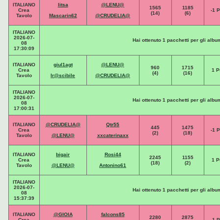
ITALIANO
litsa
@LENU@
1565
1185
Crea
-1 P
(14)
(6)
Tavolo
Mascarin62
@CRUDELIA@
ITALIANO
2026-07-
Hai ottenuto 1 pacchetti per gli albu
08
17:30:09
ITALIANO
giul1agt
@LENU@
960
1715
Crea
1 P
(4)
(16)
Tavolo
Ir@scibile
@CRUDELIA@
ITALIANO
2026-07-
Hai ottenuto 1 pacchetti per gli albu
08
17:00:31
ITALIANO
@CRUDELIA@
Qtr55
445
1475
Crea
-1 P
(2)
(18)
Tavolo
@LENU@
xxcaterinaxx
ITALIANO
bigair
Rosi44
2245
1155
Crea
1 P
(18)
(2)
Tavolo
@LENU@
Antonino61
ITALIANO
2026-07-
Hai ottenuto 1 pacchetti per gli albu
08
15:37:39
ITALIANO
@GIOIA
falcons85
2280
2875
Crea
-1 P