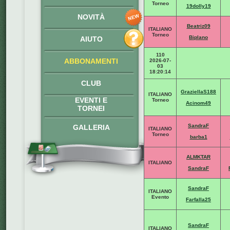
Torneo
19dolly19
NOVITÀ
Beatriz09
ITALIANO
Torneo
Biplano
AIUTO
110
ABBONAMENTI
2026-07-
03
18:20:14
CLUB
GraziellaS188
ITALIANO
EVENTI E
Torneo
Acinom49
TORNEI
SandraF
GALLERIA
ITALIANO
Torneo
barba1
ALMKTAR
ITALIANO
SandraF
SandraF
ITALIANO
Evento
Farfalla25
SandraF
ITALIANO