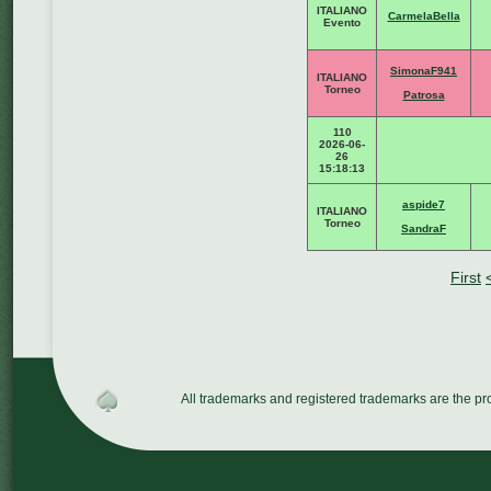
ITALIANO
CarmelaBella
Evento
SimonaF941
ITALIANO
Torneo
Patrosa
110
2026-06-
26
15:18:13
aspide7
ITALIANO
Torneo
SandraF
First
All trademarks and registered trademarks are the p