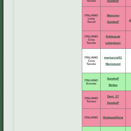
Tavolo
SandraF
ITALIANO
Mascoru
Lista
A
Tavoli
SandraF
ITALIANO
Kokkasub
Crea
Tavolo
calzegiusy
ITALIANO
mariuccia51
Crea
Tavolo
Mariomont
SandraF
ITALIANO
Evento
Bettaz
Desi_27
ITALIANO
Torneo
SandraF
ITALIANO
GiulianaSilvia