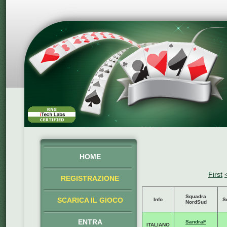
HOME
First
REGISTRAZIONE
Squadra
SCARICA IL GIOCO
Info
S
NordSud
ENTRA
SandraF
ITALIANO