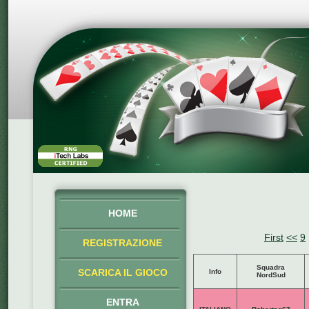
HOME
First
<<
9
REGISTRAZIONE
Squadra
SCARICA IL GIOCO
Info
NordSud
ENTRA