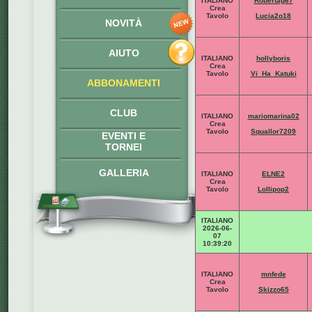
ITALIANO
Robertag67
Crea
Tavolo
Lucia2o18
NOVITÀ
AIUTO
ITALIANO
hollyboris
Crea
Tavolo
Vi_Ha_Katuki
ABBONAMENTI
CLUB
ITALIANO
mariomarina02
Crea
Tavolo
Squallor7209
EVENTI E
TORNEI
GALLERIA
ITALIANO
ELNE2
Crea
Tavolo
Lollipop2
ITALIANO
2026-06-
07
10:39:20
ITALIANO
mnfede
Crea
Tavolo
Skizzo65