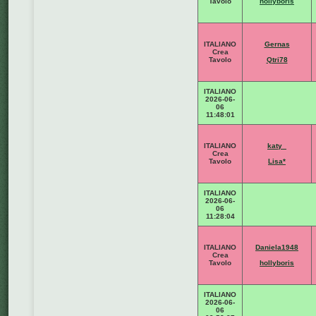
Tavolo
hollyboris
ITALIANO
Gernas
Crea
Tavolo
Qtri78
ITALIANO
2026-06-
06
11:48:01
ITALIANO
katy_
Crea
Tavolo
Lisa*
ITALIANO
2026-06-
06
11:28:04
ITALIANO
Daniela1948
Crea
Tavolo
hollyboris
ITALIANO
2026-06-
06