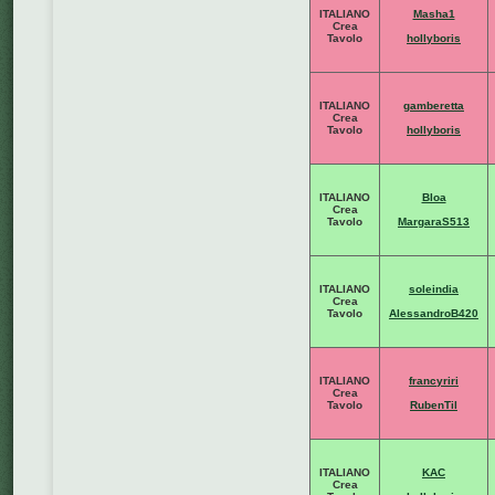
ITALIANO
Masha1
Crea
Tavolo
hollyboris
ITALIANO
gamberetta
Crea
Tavolo
hollyboris
ITALIANO
Bloa
Crea
Tavolo
MargaraS513
ITALIANO
soleindia
Crea
Tavolo
AlessandroB420
ITALIANO
francyriri
Crea
Tavolo
RubenTil
ITALIANO
KAC
Crea