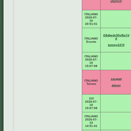
chi@r@
ITALIANO
2026-07-
10
20:51:01
G8dbedc90ef6a7d
ITALIANO
d
Evento
tommy2470
ITALIANO
2026-07-
10
15:07:08
sarapat
ITALIANO
Torneo
alaver
110
2026-07-
10
15:07:08
ITALIANO
2026-07-
10
14:51:41