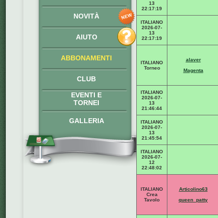
13
22:17:19
NOVITÀ
ITALIANO
2026-07-
13
AIUTO
22:17:19
ABBONAMENTI
alaver
ITALIANO
Torneo
Magenta
CLUB
ITALIANO
EVENTI E
2026-07-
TORNEI
13
21:46:44
GALLERIA
ITALIANO
2026-07-
13
21:45:54
ITALIANO
2026-07-
12
22:48:02
ITALIANO
Articolino63
Crea
Tavolo
queen_patty