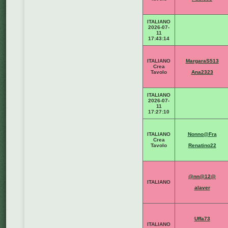
ITALIANO
2026-07-
11
17:43:14
ITALIANO
MargaraS513
Crea
Tavolo
Ana2323
ITALIANO
2026-07-
11
17:27:10
ITALIANO
Nonno@Fra
Crea
Tavolo
Renatino22
@nn@12@
ITALIANO
alaver
Uffa73
ITALIANO