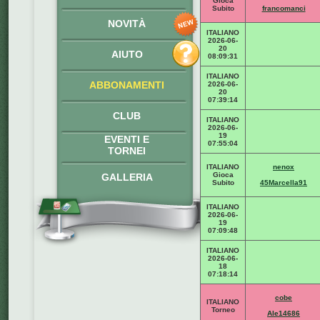
Gioca
Subito
francomanci
NOVITÀ
ITALIANO
2026-06-
20
AIUTO
08:09:31
ITALIANO
ABBONAMENTI
2026-06-
20
07:39:14
CLUB
ITALIANO
2026-06-
19
EVENTI E
07:55:04
TORNEI
ITALIANO
nenox
Gioca
GALLERIA
Subito
45Marcella91
ITALIANO
2026-06-
19
07:09:48
ITALIANO
2026-06-
18
07:18:14
cobe
ITALIANO
Torneo
Ale14686