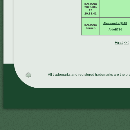
ITALIANO
2026-06-
15
20:33:41
AlessandraQ840
ITALIANO
Torneo
AldoB790
First
<<
All trademarks and registered trademarks are the p