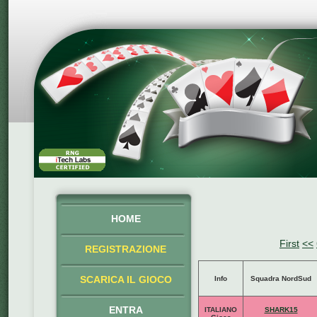
HOME
First
<<
REGISTRAZIONE
SCARICA IL GIOCO
Info
Squadra NordSud
ENTRA
ITALIANO
SHARK15