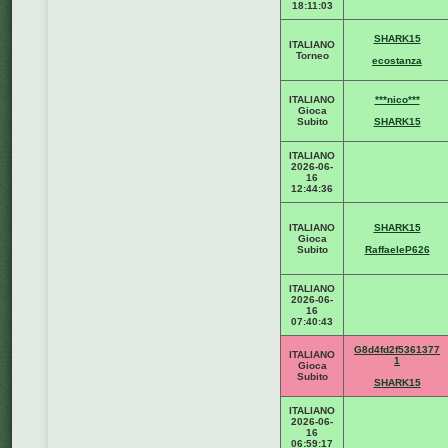
18:11:03
SHARK15
ITALIANO
Torneo
ecostanza
ITALIANO
***nico***
Gioca
Subito
SHARK15
ITALIANO
2026-06-
16
12:44:36
ITALIANO
SHARK15
Gioca
Subito
RaffaeleP626
ITALIANO
2026-06-
16
07:40:43
G8d4fd2f5361377
ITALIANO
1
Gioca
Subito
SHARK15
ITALIANO
2026-06-
16
06:59:17