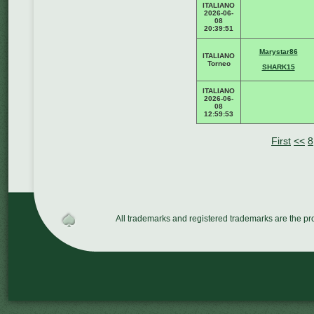
ITALIANO
2026-06-
08
20:39:51
Marystar86
ITALIANO
Torneo
SHARK15
ITALIANO
2026-06-
08
12:59:53
First
<<
8
All trademarks and registered trademarks are the p