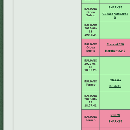
SHARK15
ITALIANO
Gioca
G8dac57cfd329c2
Subito
5
ITALIANO
2026-06-
13
10:44:24
ITALIANO
FrancoP950
Gioca
Subito
Margherita24?
ITALIANO
2026-06-
13
10:07:25
Miao111
ITALIANO
Torneo
Kristy15
ITALIANO
2026-06-
12
18:57:41
PIN 79
ITALIANO
Torneo
SHARK15