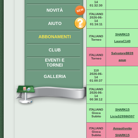
14
01:32:30
NOVITÀ
ITALIANO
2026-06-
14
AIUTO
01:16:11
SHARK15
ABBONAMENTI
ITALIANO
Torneo
LauraC140
CLUB
SalvatoreB839
ITALIANO
Torneo
EVENTI E
apup
TORNEI
110
2026-06-
GALLERIA
14
01:00:37
ITALIANO
2026-06-
14
00:38:12
ITALIANO
SHARK15
Gioca
Subito
LiciaS29986597
ITALIANO
Annaolivetto
Gioca
Subito
SHARK15