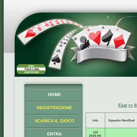
HOME
First
<<
8
REGISTRAZIONE
SCARICA IL GIOCO
Info
Squadra NordSud
110
ENTRA
2026-06-