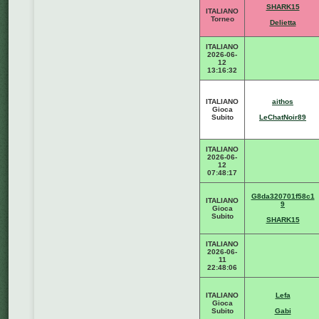
SHARK15
ITALIANO
Torneo
Delietta
ITALIANO
2026-06-
12
13:16:32
ITALIANO
aithos
Gioca
Subito
LeChatNoir89
ITALIANO
2026-06-
12
07:48:17
G8da320701f58c1
ITALIANO
9
Gioca
Subito
SHARK15
ITALIANO
2026-06-
11
22:48:06
ITALIANO
Lefa
Gioca
Subito
Gabi