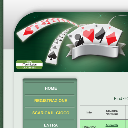
HOME
First
<<
REGISTRAZIONE
Squadra
SCARICA IL GIOCO
Info
NordSud
ENTRA
AnnaZ85
ITALIANO