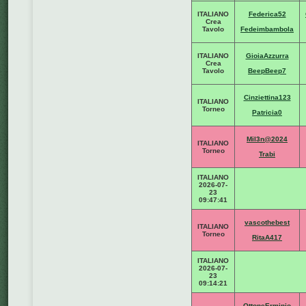
ITALIANO
Federica52
Crea
Tavolo
Fedeimbambola
ITALIANO
GioiaAzzurra
Crea
Tavolo
BeepBeep7
Cinziettina123
ITALIANO
Torneo
Patricia0
Mil3n@2024
ITALIANO
Torneo
Trabi
ITALIANO
2026-07-
23
09:47:41
vascothebest
ITALIANO
Torneo
RitaA417
ITALIANO
2026-07-
23
09:14:21
OttoneErminio