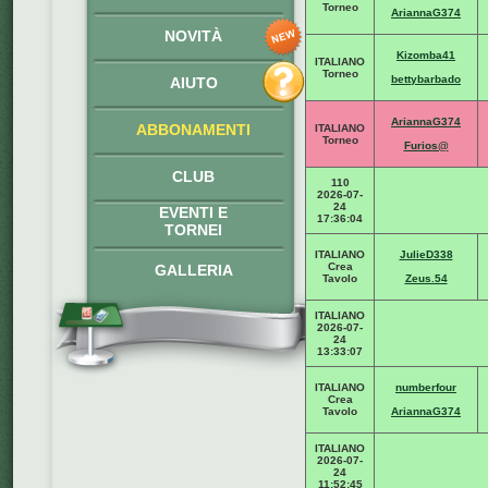
Torneo
AriannaG374
NOVITÀ
Kizomba41
ITALIANO
Torneo
bettybarbado
AIUTO
AriannaG374
ABBONAMENTI
ITALIANO
Torneo
Furios@
CLUB
110
2026-07-
24
EVENTI E
17:36:04
TORNEI
ITALIANO
JulieD338
Crea
GALLERIA
Tavolo
Zeus.54
ITALIANO
2026-07-
24
13:33:07
ITALIANO
numberfour
Crea
Tavolo
AriannaG374
ITALIANO
2026-07-
24
11:52:45