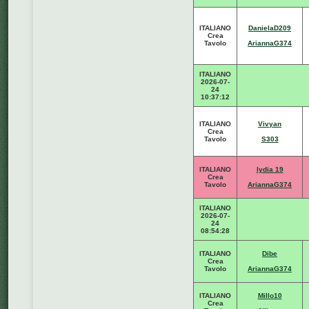
ITALIANO
DanielaD209
Crea
Tavolo
AriannaG374
ITALIANO
2026-07-
24
10:37:12
ITALIANO
Vivyan
Crea
Tavolo
S303
ITALIANO
lydia 19
Crea
Tavolo
AriannaG374
ITALIANO
2026-07-
24
08:54:28
ITALIANO
Dibe
Crea
Tavolo
AriannaG374
ITALIANO
Millo10
Crea