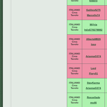
Tavolo
6libero
ITALIANO
GalileoA275
Crea
Tavolo
Marcello74
ITALIANO
M@ria
Crea
Tavolo
InèsE78278882
ITALIANO
AlbertoM826
Crea
Tavolo
loso
ITALIANO
Crea
AriannaG374
Tavolo
ITALIANO
Lord
Crea
Tavolo
Flory91
ITALIANO
StayKarma
Crea
Tavolo
AriannaG374
ITALIANO
Rossellado
Crea
Tavolo
ms46