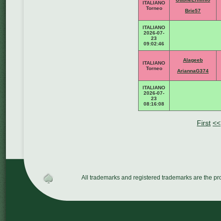
ITALIANO
Torneo
Brie57
ITALIANO
2026-07-
23
09:02:46
Alageeb
ITALIANO
Torneo
AriannaG374
ITALIANO
2026-07-
23
08:16:08
First
<<
All trademarks and registered trademarks are the p